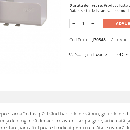
Durata de livrare:
Produsul este di
Data exacta de livrare va fi comuni
ADAUG
Cod Produs:
J70548
Ai nevoie 
Adauga la Favorite
Cere 
pozitarea în duș, păstrând barurile de săpun, gelurile de du
 și de o oglindă din acril rezistent la spargere, articulată și
pozitare, iar raftul poate fi ridicat pentru curățare ușoară. 