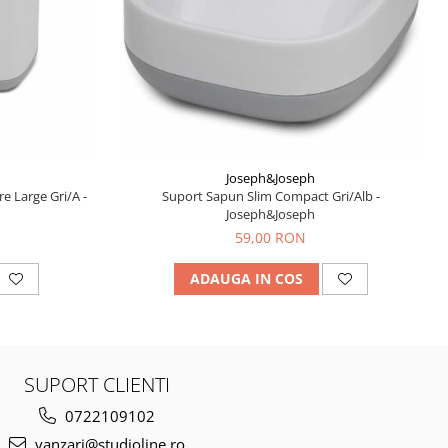
Joseph&Joseph
e Large Gri/A -
Suport Sapun Slim Compact Gri/Alb -
Joseph&Joseph
59,00 RON
ADAUGA IN COS
SUPORT CLIENTI
0722109102
vanzari@studioline.ro