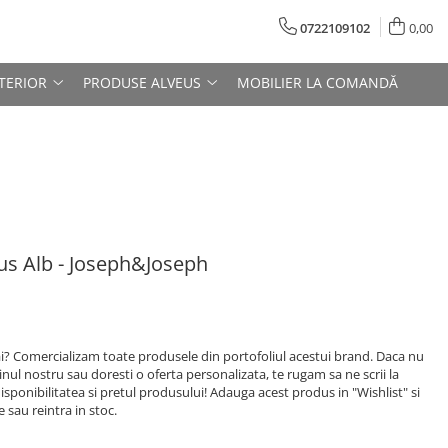
0722109102
0,00
TERIOR
PRODUSE ALVEUS
MOBILIER LA COMANDĂ
s Alb - Joseph&Joseph
ai? Comercializam toate produsele din portofoliul acestui brand. Daca nu
ul nostru sau doresti o oferta personalizata, te rugam sa ne scrii la
sponibilitatea si pretul produsului! Adauga acest produs in "Wishlist" si
 sau reintra in stoc.