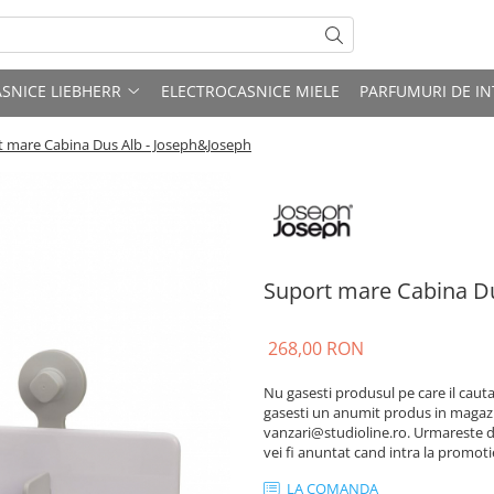
SNICE LIEBHERR
ELECTROCASNICE MIELE
PARFUMURI DE IN
 mare Cabina Dus Alb - Joseph&Joseph
Suport mare Cabina Du
268,00 RON
Nu gasesti produsul pe care il caut
gasesti un anumit produs in magazin
vanzari@studioline.ro. Urmareste di
vei fi anuntat cand intra la promotie
LA COMANDA