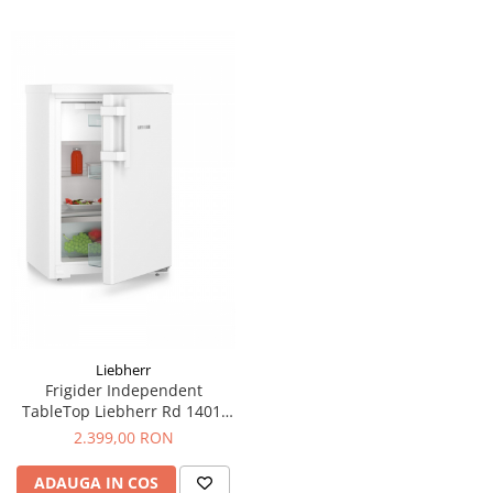
acustic 35 dB, Greutate 71.1
125 l, Nr. Sertare in
congelator 0, Emisii de
zgomot
Liebherr
Frigider Independent
TableTop Liebherr Rd 1401,
Clasa Valorica Comfort,
2.399,00 RON
Culoare steel, Clasa de
eficienta energetica D,
ADAUGA IN COS