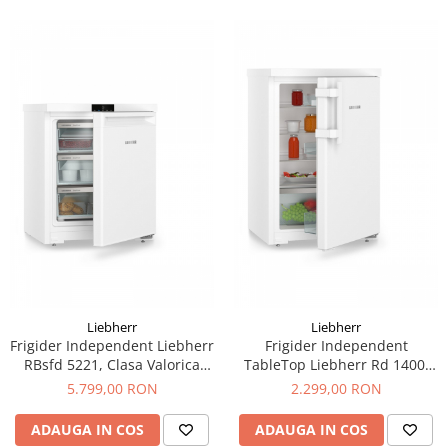
Liebherr
Liebherr
Frigider Independent Liebherr
Frigider Independent
RBsfd 5221, Clasa Valorica
TableTop Liebherr Rd 1400,
Plus, Culoare SteelFinish,
Clasa Valorica Comfort,
5.799,00 RON
2.299,00 RON
Clasa de eficienta energetica
Culoare steel, Clasa de
D, Înălțime 185.5 cm, Volum
eficienta energetica D,
ADAUGA IN COS
ADAUGA IN COS
total 351 l, Emisii de zgomot
Înălțime 85 cm, Volum total