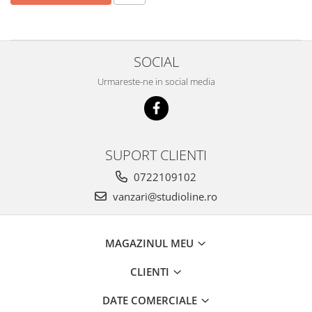
Înălțime 85 cm, Volum total
111 l, Nr. Sertare in
congelator 0, Emisii de
zgomot
SOCIAL
Urmareste-ne in social media
SUPORT CLIENTI
0722109102
vanzari@studioline.ro
MAGAZINUL MEU
CLIENTI
DATE COMERCIALE