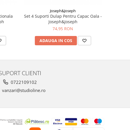
Joseph&Joseph
tionala
Set 4 Suporti Dulap Pentru Capac Oala -
Set 2 Bure
ph
Joseph&Joseph
In
74,95 RON
3
ADAUGA IN COS
AD
SUPORT CLIENTI
0722109102
vanzari@studioline.ro