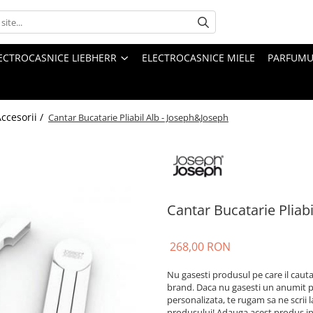
ECTROCASNICE LIEBHERR
ELECTROCASNICE MIELE
PARFUMUR
ccesorii /
Cantar Bucatarie Pliabil Alb - Joseph&Joseph
Cantar Bucatarie Pliab
268,00 RON
Nu gasesti produsul pe care il caut
brand. Daca nu gasesti un anumit p
personalizata, te rugam sa ne scrii 
produsului! Adauga acest produs in "