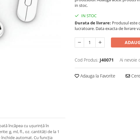
in stoc.
IN STOC
Durata de livrare:
Produsul este di
lucratoare. Data exacta de livrare 
ADAUG
Cod Produs:
J40071
Ai nevoie 
Adauga la Favorite
Cere 
poată încăpea cu ușurință în
e: g, ml, fl., oz. cantități de la 1
e închide automat. Cu funcția