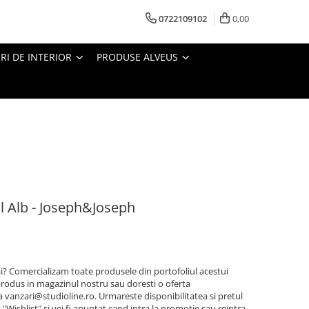
0722109102
0,00
I DE INTERIOR
PRODUSE ALVEUS
il Alb - Joseph&Joseph
ai? Comercializam toate produsele din portofoliul acestui
rodus in magazinul nostru sau doresti o oferta
la vanzari@studioline.ro. Urmareste disponibilitatea si pretul
Wishlist" si vei fi anuntat cand intra la promotie sau reintra