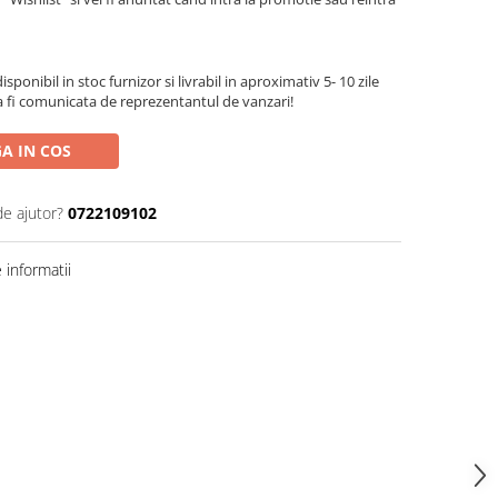
sponibil in stoc furnizor si livrabil in aproximativ 5- 10 zile
va fi comunicata de reprezentantul de vanzari!
A IN COS
de ajutor?
0722109102
informatii