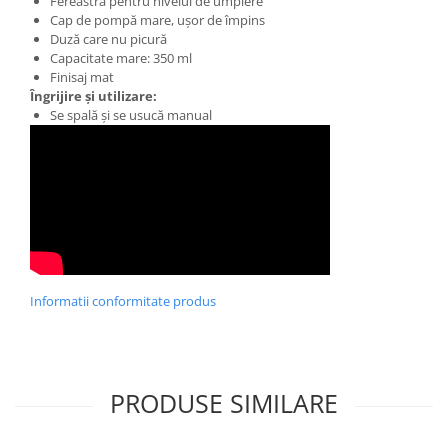
Fereastră pentru nivelul de umplere
Cap de pompă mare, ușor de împins
Duză care nu picură
Capacitate mare: 350 ml
Finisaj mat
Îngrijire și utilizare:
Se spală și se usucă manual
Informatii conformitate produs
PRODUSE SIMILARE