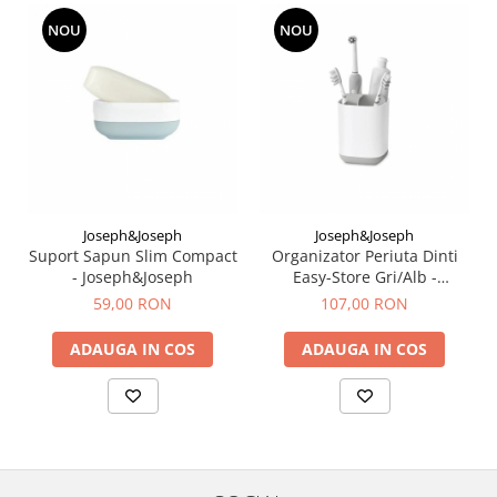
NOU
NOU
Joseph&Joseph
Joseph&Joseph
Suport Sapun Slim Compact
Organizator Periuta Dinti
- Joseph&Joseph
Easy-Store Gri/Alb -
Joseph&Joseph
59,00 RON
107,00 RON
ADAUGA IN COS
ADAUGA IN COS