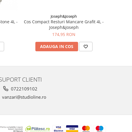
Joseph&Joseph
tone 4L -
Cos Compact Resturi Mancare Grafit 4L -
Cos Gunoi
Joseph&Joseph
174,95 RON
ADAUGA IN COS
AD
SUPORT CLIENTI
0722109102
vanzari@studioline.ro