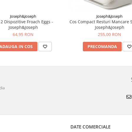
Joseph&Joseph
Joseph&Joseph
 2 Dispozitive Froach Eggs -
Cos Compact Resturi Mancare S
Joseph&Joseph
Joseph&Joseph
64,95 RON
255,00 RON
ADAUGA IN COS
PRECOMANDA
dia
DATE COMERCIALE