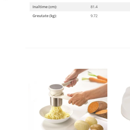
Inaltime (cm):
81.4
Greutate (kg):
9.72