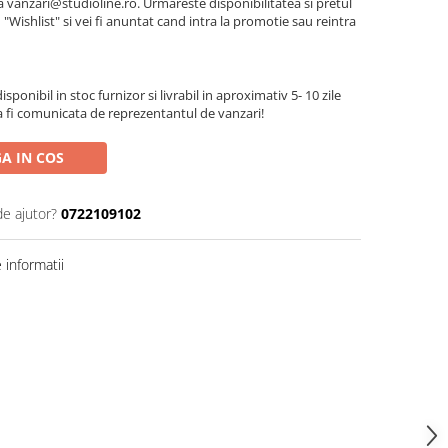
la vanzari@studioline.ro. Urmareste disponibilitatea si pretul
Wishlist" si vei fi anuntat cand intra la promotie sau reintra
sponibil in stoc furnizor si livrabil in aproximativ 5- 10 zile
va fi comunicata de reprezentantul de vanzari!
A IN COS
de ajutor?
0722109102
informatii