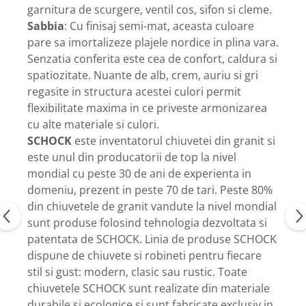
garnitura de scurgere, ventil cos, sifon si cleme.
Sabbia
: Cu finisaj semi-mat, aceasta culoare
pare sa imortalizeze plajele nordice in plina vara.
Senzatia conferita este cea de confort, caldura si
spatiozitate. Nuante de alb, crem, auriu si gri
regasite in structura acestei culori permit
flexibilitate maxima in ce priveste armonizarea
cu alte materiale si culori.
SCHOCK
este inventatorul chiuvetei din granit si
este unul din producatorii de top la nivel
mondial cu peste 30 de ani de experienta in
domeniu, prezent in peste 70 de tari. Peste 80%
din chiuvetele de granit vandute la nivel mondial
sunt produse folosind tehnologia dezvoltata si
patentata de SCHOCK. Linia de produse SCHOCK
dispune de chiuvete si robineti pentru fiecare
stil si gust: modern, clasic sau rustic. Toate
chiuvetele SCHOCK sunt realizate din materiale
durabile si ecologice si sunt fabricate exclusiv in