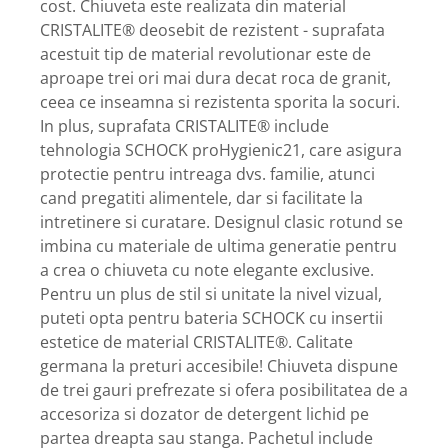
cost. Chiuveta este realizata din material
CRISTALITE® deosebit de rezistent - suprafata
acestuit tip de material revolutionar este de
aproape trei ori mai dura decat roca de granit,
ceea ce inseamna si rezistenta sporita la socuri.
In plus, suprafata CRISTALITE® include
tehnologia SCHOCK proHygienic21, care asigura
protectie pentru intreaga dvs. familie, atunci
cand pregatiti alimentele, dar si facilitate la
intretinere si curatare. Designul clasic rotund se
imbina cu materiale de ultima generatie pentru
a crea o chiuveta cu note elegante exclusive.
Pentru un plus de stil si unitate la nivel vizual,
puteti opta pentru bateria SCHOCK cu insertii
estetice de material CRISTALITE®. Calitate
germana la preturi accesibile! Chiuveta dispune
de trei gauri prefrezate si ofera posibilitatea de a
accesoriza si dozator de detergent lichid pe
partea dreapta sau stanga. Pachetul include