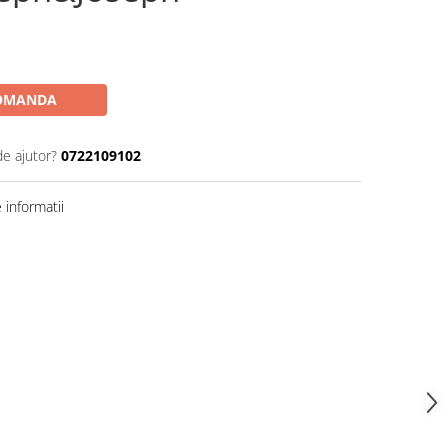
OMANDA
de ajutor?
0722109102
informatii