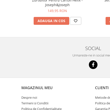
Zdrobitor Pentru Cartofi Helix -
Set
Joseph&Joseph
149,95 RON
ADAUGA IN COS
SOCIAL
Urmareste-ne in social me
MAGAZINUL MEU
CLIENTI
Despre noi
Metode de
Termeni si Conditii
Politica d
Politica de Confidentialitate
Garantia 