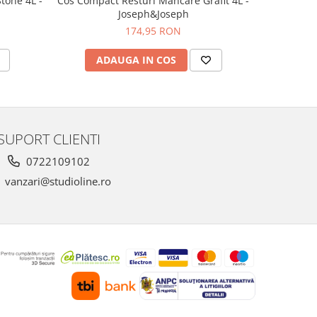
tone 4L -
Cos Compact Resturi Mancare Grafit 4L -
Cos Gunoi
Joseph&Joseph
174,95 RON
ADAUGA IN COS
AD
SUPORT CLIENTI
0722109102
vanzari@studioline.ro