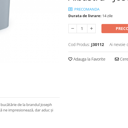
PRECOMANDA
Durata de livrare:
14 zile
PREC
Cod Produs:
J30112
Ai nevoie 
Adauga la Favorite
Cere 
e bucătărie de la brandul Joseph
că ne impresionează, dar aduc și