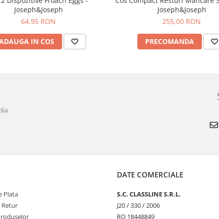
 2 Dispozitive Froach Eggs -
Cos Compact Resturi Mancare S
Joseph&Joseph
Joseph&Joseph
64,95 RON
255,00 RON
ADAUGA IN COS
PRECOMANDA
dia
DATE COMERCIALE
 Plata
S.C. CLASSLINE S.R.L.
e Retur
J20 / 330 / 2006
Produselor
RO 18448849