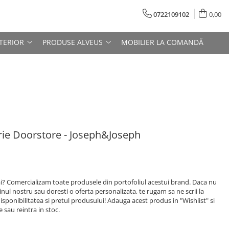
0722109102
0,00
TERIOR
PRODUSE ALVEUS
MOBILIER LA COMANDĂ
rie Doorstore - Joseph&Joseph
ai? Comercializam toate produsele din portofoliul acestui brand. Daca nu
ul nostru sau doresti o oferta personalizata, te rugam sa ne scrii la
sponibilitatea si pretul produsului! Adauga acest produs in "Wishlist" si
 sau reintra in stoc.