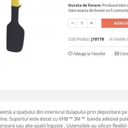
Durata de livrare:
Produsul este di
Data exacta de livrare va fi comuni
ADAUG
Cod Produs:
J10178
Ai nevoie 
Adauga la Favorite
Cere 
maximă a spațiului din interiorul dulapului prin depozitare p
mline. Suportul este dotat cu VHB ™ 3M ™ banda adezivă pute
rioare sau alte spatii înguste . Ustensilele au silicon flexibil