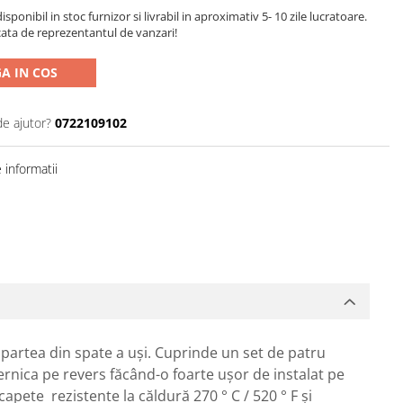
sponibil in stoc furnizor si livrabil in aproximativ 5- 10 zile lucratoare.
cata de reprezentantul de vanzari!
A IN COS
de ajutor?
0722109102
informatii
e partea din spate a uşi. Cuprinde un set de patru
rnica pe revers făcând-o foarte ușor de instalat pe
 capete rezistente la căldură 270 ° C / 520 ° F și