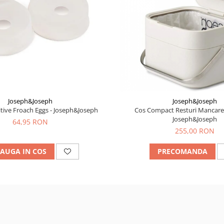
Joseph&Joseph
Joseph&Joseph
itive Froach Eggs - Joseph&Joseph
Cos Compact Resturi Mancare 
Joseph&Joseph
64,95 RON
255,00 RON
AUGA IN COS
PRECOMANDA