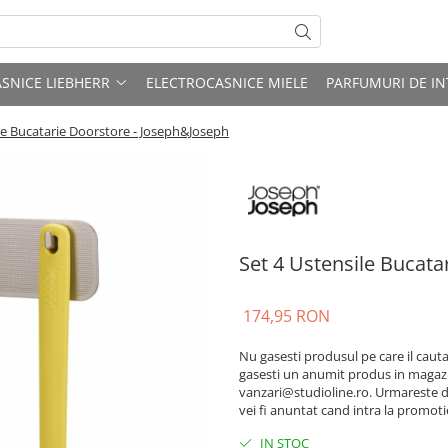
SNICE LIEBHERR
ELECTROCASNICE MIELE
PARFUMURI DE IN
le Bucatarie Doorstore - Joseph&Joseph
Set 4 Ustensile Bucata
174,95 RON
Nu gasesti produsul pe care il caut
gasesti un anumit produs in magazin
vanzari@studioline.ro. Urmareste di
vei fi anuntat cand intra la promotie
IN STOC