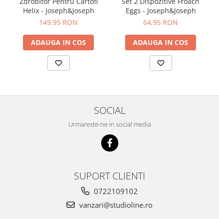
Zdrobitor Pentru Cartofi
Set 2 Dispozitive Froach
Helix - Joseph&Joseph
Eggs - Joseph&Joseph
149,95 RON
64,95 RON
ADAUGA IN COS
ADAUGA IN COS
SOCIAL
Urmareste-ne in social media
SUPORT CLIENTI
0722109102
vanzari@studioline.ro