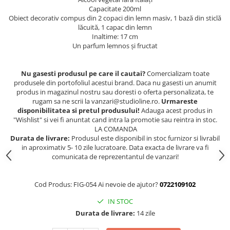
Capacitate 200ml
Obiect decorativ compus din 2 copaci din lemn masiv, 1 bază din sticlă
lăcuită, 1 capac din lemn
Inaltime: 17 cm
Un parfum lemnos și fructat
Nu gasesti produsul pe care il cautai?
Comercializam toate
produsele din portofoliul acestui brand. Daca nu gasesti un anumit
produs in magazinul nostru sau doresti o oferta personalizata, te
rugam sa ne scrii la vanzari@studioline.ro.
Urmareste
disponibilitatea si pretul produsului!
Adauga acest produs in
"Wishlist" si vei fi anuntat cand intra la promotie sau reintra in stoc.
LA COMANDA
Durata de livrare:
Produsul este disponibil in stoc furnizor si livrabil
in aproximativ 5- 10 zile lucratoare. Data exacta de livrare va fi
comunicata de reprezentantul de vanzari!
Cod Produs: FIG-054 Ai nevoie de ajutor?
0722109102
IN STOC
Durata de livrare:
14 zile