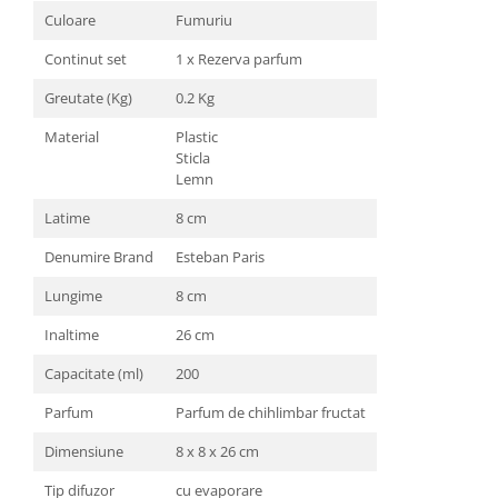
Culoare
Fumuriu
Continut set
1 x Rezerva parfum
Greutate (Kg)
0.2 Kg
Material
Plastic
Sticla
Lemn
Latime
8 cm
Denumire Brand
Esteban Paris
Lungime
8 cm
Inaltime
26 cm
Capacitate (ml)
200
Parfum
Parfum de chihlimbar fructat
Dimensiune
8 x 8 x 26 cm
Tip difuzor
cu evaporare