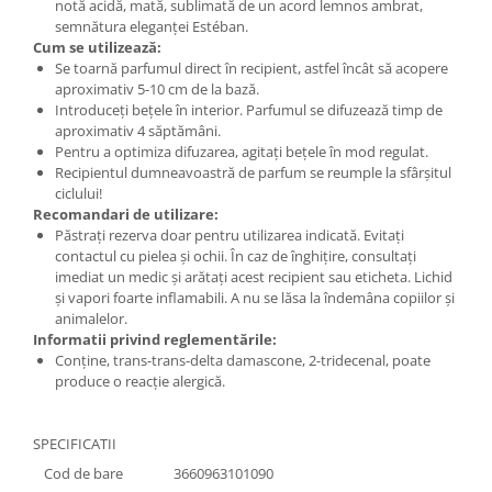
notă acidă, mată, sublimată de un acord lemnos ambrat,
semnătura eleganței Estéban.
Cum se utilizează:
Se toarnă parfumul direct în recipient, astfel încât să acopere
aproximativ 5-10 cm de la bază.
Introduceți bețele în interior. Parfumul se difuzează timp de
aproximativ 4 săptămâni.
Pentru a optimiza difuzarea, agitați bețele în mod regulat.
Recipientul dumneavoastră de parfum se reumple la sfârșitul
ciclului!
Recomandari de utilizare:
Păstrați rezerva doar pentru utilizarea indicată. Evitați
contactul cu pielea și ochii. În caz de înghițire, consultați
imediat un medic și arătați acest recipient sau eticheta. Lichid
și vapori foarte inflamabili. A nu se lăsa la îndemâna copiilor și
animalelor.
Informatii privind reglementările:
Conține, trans-trans-delta damascone, 2-tridecenal, poate
produce o reacție alergică.
SPECIFICATII
Cod de bare
3660963101090