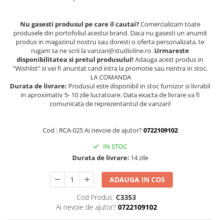
Nu gasesti produsul pe care il cautai?
Comercializam toate
produsele din portofoliul acestui brand. Daca nu gasesti un anumit
produs in magazinul nostru sau doresti o oferta personalizata, te
rugam sa ne scrii la vanzari@studioline.ro.
Urmareste
disponibilitatea si pretul produsului!
Adauga acest produs in
"Wishlist" si vei fi anuntat cand intra la promotie sau reintra in stoc.
LA COMANDA
Durata de livrare:
Produsul este disponibil in stoc furnizor si livrabil
in aproximativ 5- 10 zile lucratoare. Data exacta de livrare va fi
comunicata de reprezentantul de vanzari!
Cod : RCA-025 Ai nevoie de ajutor?
0722109102
IN STOC
Durata de livrare:
14 zile
ADAUGA IN COS
Cod Produs:
C3353
Ai nevoie de ajutor?
0722109102