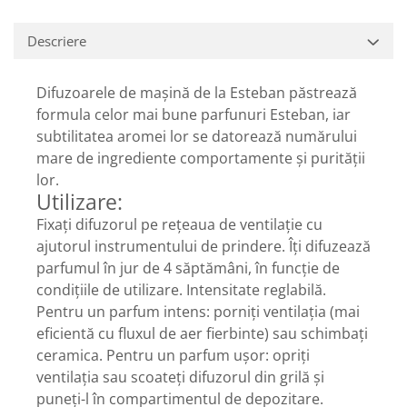
Descriere
Difuzoarele de mașină de la Esteban păstrează
formula celor mai bune parfunuri Esteban, iar
subtilitatea aromei lor se datorează numărului
mare de ingrediente comportamente și purității
lor.
Utilizare:
Fixați difuzorul pe rețeaua de ventilație cu
ajutorul instrumentului de prindere. Îți difuzează
parfumul în jur de 4 săptămâni, în funcție de
condițiile de utilizare. Intensitate reglabilă.
Pentru un parfum intens: porniți ventilația (mai
eficientă cu fluxul de aer fierbinte) sau schimbați
ceramica. Pentru un parfum ușor: opriți
ventilația sau scoateți difuzorul din grilă și
puneți-l în compartimentul de depozitare.