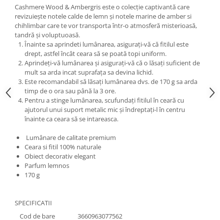
Cashmere Wood & Ambergris este o colecție captivantă care
revizuiește notele calde de lemn și notele marine de amber si
chihlimbar care te vor transporta într-o atmosferă misterioasă,
tandră și voluptuoasă.
Înainte sa aprindeti lumânarea, asigurați-vă că fitilul este
drept, astfel încât ceara să se poată topi uniform.
Aprindeți-vă lumânarea și asigurați-vă că o lăsați suficient de
mult sa arda incat suprafața sa devina lichid.
Este recomandabil să lăsați lumânarea dvs. de 170 g sa arda
timp de o ora sau până la 3 ore.
Pentru a stinge lumânarea, scufundați fitilul în ceară cu
ajutorul unui suport metalic mic și îndreptați-l în centru
înainte ca ceara să se intareasca.
Lumânare de calitate premium
Ceara si fitil 100% naturale
Obiect decorativ elegant
Parfum lemnos
170 g
SPECIFICATII
Cod de bare
3660963077562