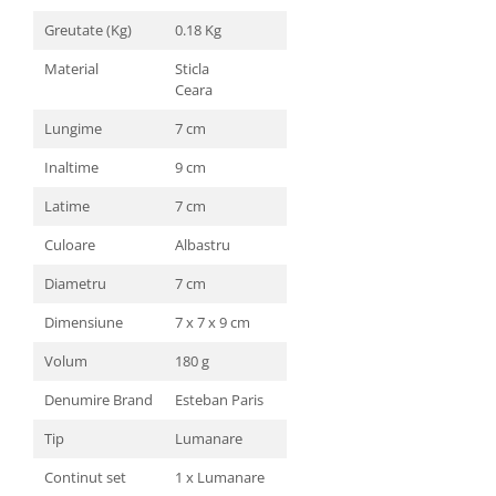
Greutate (Kg)
0.18 Kg
Material
Sticla
Ceara
Lungime
7 cm
Inaltime
9 cm
Latime
7 cm
Culoare
Albastru
Diametru
7 cm
Dimensiune
7 x 7 x 9 cm
Volum
180 g
Denumire Brand
Esteban Paris
Tip
Lumanare
Continut set
1 x Lumanare