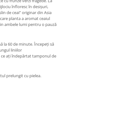
e cu frunze verzi fragede. La
jlociu înfloresc în desișuri,
in de ceai” originar din Asia
n care planta a aromat ceaiul
 din ambele lumi pentru o pauză
ă la 60 de minute. Începeți să
ngul liniilor
ă ce ați îndepărtat tamponul de
tul prelungit cu pielea.