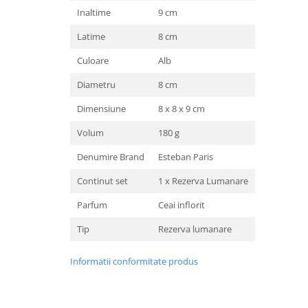
Inaltime
9 cm
Latime
8 cm
Culoare
Alb
Diametru
8 cm
Dimensiune
8 x 8 x 9 cm
Volum
180 g
Denumire Brand
Esteban Paris
Continut set
1 x Rezerva Lumanare
Parfum
Ceai inflorit
Tip
Rezerva lumanare
Informatii conformitate produs