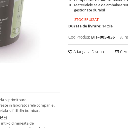
Materialele sale de ambalare sun
gestionate durabil
STOC EPUIZAT
Durata de livrare:
14 zile
Cod Produs:
BTF-005-835
Ai n
Adauga la Favorite
Cere 
a si primitoare.
eate in laboratoarele companiei,
tala si fitil din bumbac.
Tea
te într-o dimineață de