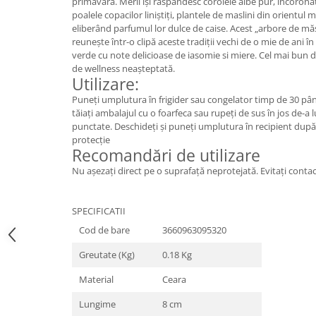
primăvară. Merii își răspândesc corolele albe pur, încoronat
poalele copacilor liniștiți, plantele de maslini din orientul mi
eliberând parfumul lor dulce de caise. Acest „arbore de măsl
reunește într-o clipă aceste tradiții vechi de o mie de ani î
verde cu note delicioase de iasomie si miere. Cel mai bun
de wellness neașteptată.
Utilizare:
Puneți umplutura în frigider sau congelator timp de 30 pân
tăiați ambalajul cu o foarfeca sau rupeți de sus în jos de-a lu
punctate. Deschideți și puneți umplutura în recipient dup
protecție
Recomandări de utilizare
Nu așezați direct pe o suprafață neprotejată. Evitați contac
SPECIFICATII
Cod de bare
3660963095320
Greutate (Kg)
0.18 Kg
Material
Ceara
Lungime
8 cm