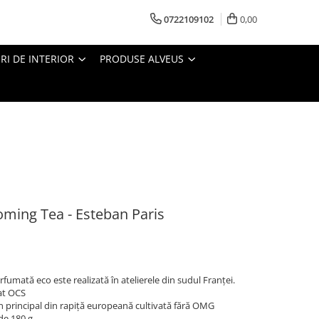
0722109102
0,00
I DE INTERIOR
PRODUSE ALVEUS
ming Tea - Esteban Paris
umată eco este realizată în atelierele din sudul Franței.
cat OCS
 principal din rapiță europeană cultivată fără OMG
de 180 g