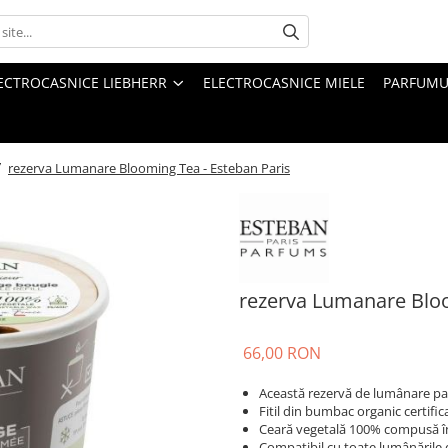
ECTROCASNICE LIEBHERR
ELECTROCASNICE MIELE
PARFUMUR
/
rezerva Lumanare Blooming Tea - Esteban Paris
rezerva Lumanare Bloo
66,00 RON
Această rezervă de lumânare parf
Fitil din bumbac organic certifi
Ceară vegetală 100% compusă în
Compatibil cu toate lumânările 