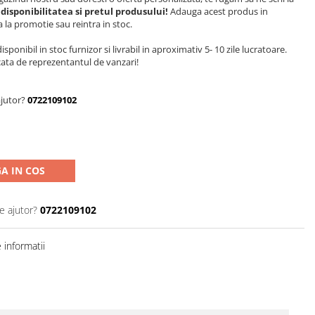
isponibilitatea si pretul produsului!
Adauga acest produs in
ra la promotie sau reintra in stoc.
sponibil in stoc furnizor si livrabil in aproximativ 5- 10 zile lucratoare.
cata de reprezentantul de vanzari!
ajutor?
0722109102
A IN COS
e ajutor?
0722109102
informatii