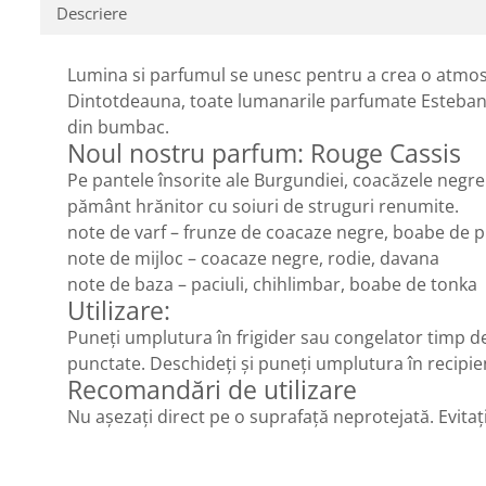
Descriere
Lumina si parfumul se unesc pentru a crea o atmosf
Dintotdeauna, toate lumanarile parfumate Esteban su
din bumbac.
Noul nostru parfum: Rouge Cassis
Pe pantele însorite ale Burgundiei, coacăzele negre s
pământ hrănitor cu soiuri de struguri renumite.
note de varf – frunze de coacaze negre, boabe de p
note de mijloc – coacaze negre, rodie, davana
note de baza – paciuli, chihlimbar, boabe de tonka
Utilizare:
Puneți umplutura în frigider sau congelator timp de 
punctate. Deschideți și puneți umplutura în recipi
Recomandări de utilizare
Nu așezați direct pe o suprafață neprotejată. Evitaț