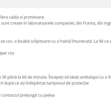
era calda si primitoare.
nt create in laboratoarele companiei, din Franta, din ingred
e coc, o boabă sclipitoare cu o haină întunecată. La fel ca ve
iper roz
30 până la 60 de minute. Începeți să tăiați ambalajul cu o foa
ent după ce ați îndepărtat tamponul de protecție
i contactul prelungit cu pielea