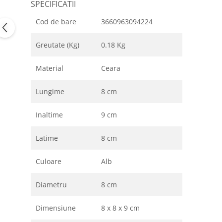
SPECIFICATII
Cod de bare
3660963094224
Greutate (Kg)
0.18 Kg
Material
Ceara
Lungime
8 cm
Inaltime
9 cm
Latime
8 cm
Culoare
Alb
Diametru
8 cm
Dimensiune
8 x 8 x 9 cm