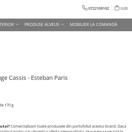
0722109102
0,00
TERIOR
PRODUSE ALVEUS
MOBILIER LA COMANDĂ
e Cassis - Esteban Paris
de 170 g
autai?
Comercializam toate produsele din portofoliul acestui brand. Daca
zinul nostru sau doresti o oferta personalizata, te rugam sa ne scrii la