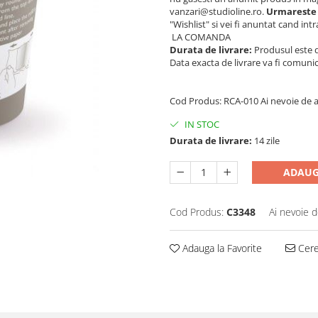
vanzari@studioline.ro.
Urmareste d
"Wishlist" si vei fi anuntat cand int
LA COMANDA
Durata de livrare:
Produsul este di
Data exacta de livrare va fi comuni
Cod Produs: RCA-010 Ai nevoie de 
IN STOC
Durata de livrare:
14 zile
ADAUG
Cod Produs:
C3348
Ai nevoie d
Adauga la Favorite
Cere 