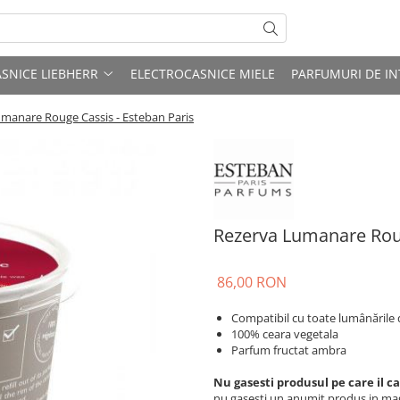
SNICE LIEBHERR
ELECTROCASNICE MIELE
PARFUMURI DE IN
manare Rouge Cassis - Esteban Paris
Rezerva Lumanare Roug
86,00 RON
Compatibil cu toate lumânările 
100% ceara vegetala
Parfum fructat ambra
Nu gasesti produsul pe care il c
nu gasesti un anumit produs in maga