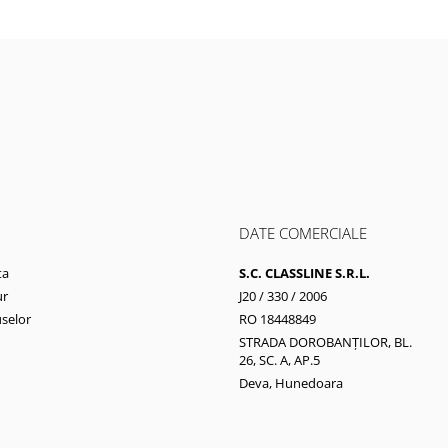
DATE COMERCIALE
ta
S.C. CLASSLINE S.R.L.
ur
J20 / 330 / 2006
selor
RO 18448849
STRADA DOROBANȚILOR, BL.
26, SC. A, AP.5
Deva, Hunedoara