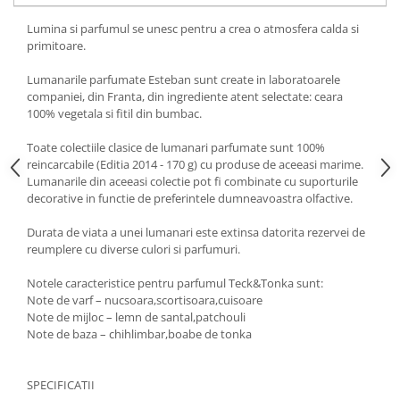
Lumina si parfumul se unesc pentru a crea o atmosfera calda si
primitoare.
Lumanarile parfumate Esteban sunt create in laboratoarele
companiei, din Franta, din ingrediente atent selectate: ceara
100% vegetala si fitil din bumbac.
Toate colectiile clasice de lumanari parfumate sunt 100%
reincarcabile (Editia 2014 - 170 g) cu produse de aceeasi marime.
Lumanarile din aceeasi colectie pot fi combinate cu suporturile
decorative in functie de preferintele dumneavoastra olfactive.
Durata de viata a unei lumanari este extinsa datorita rezervei de
reumplere cu diverse culori si parfumuri.
Notele caracteristice pentru parfumul Teck&Tonka sunt:
Note de varf – nucsoara,scortisoara,cuisoare
Note de mijloc – lemn de santal,patchouli
Note de baza – chihlimbar,boabe de tonka
SPECIFICATII