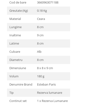
Cod de bare
3660963071188
Greutate (Kg)
0.18 Kg
Material
Ceara
Lungime
8 cm
Inaltime
9 cm
Latime
8 cm
Culoare
Alb
Diametru
8 cm
Dimensiune
8 x 8 x 9 cm
Volum
180 g
Denumire Brand
Esteban Paris
Tip
Rezerva lumanare
Continut set
1 x Rezerva Lumanare