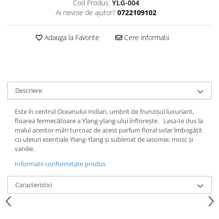
Cod Produs:
YLG-004
Ai nevoie de ajutor?
0722109102
Adauga la Favorite
Cere informatii
Descriere
Este în centrul Oceanului Indian, umbrit de frunzișul luxuriant,
floarea fermecătoare a Ylang-ylang-ului înflorește. Lasa-te dus la
malul acestor mări turcoaz de acest parfum floral solar îmbogățit
cu uleiuri esențiale Ylang-Ylang și sublimat de iasomie, mosc și
vanilie.
Informatii conformitate produs
Caracteristici