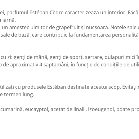
asei, parfumul Estéban Cèdre caracterizează un interior. Făcâ
u iarnă.
 un amestec uimitor de grapefruit și nucșoară. Notele sale d
sale de bază, care contribuie la fundamentarea personalității
 cu zi: genți de mână, genți de sport, sertare, dulapuri mici î
 aproximativ 4 săptămâni, în funcție de condițiile de utili
tilizați cu produsele Estéban destinate acestui scop. Evitați
pe termen lung.
 cumarină, eucayptol, acetat de linalil, izoeugenol, poate prov