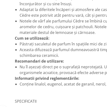
înconjurător și cu sine însuși.
Adaptat la diferitele încăperi și atmosfere ale c
Cèdre este potrivit atât pentru vară, cât și pentr
Notele de vârf ale parfumului Cèdre se îmbină cu
aromelor de cedru, cuișoare și patchouli. Notele 
materiale destul de lemnoase și cărnoase.
Cum se utilizează:
Păstrați saculetul de parfum în spațiile mici de zi
Aceasta difuzează parfumul dumneavoastră timp de
schimbarea ceramicii.
Recomandari de utilizare:
Nu îl așezați direct pe o suprafață neprotejată. U
organismele acvatice, provoacă efecte adverse 
Informatii privind reglementările:
Conține linalol, eugenol, acetat de geranil, nerol,
SPECIFICATII