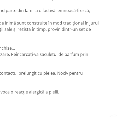
nd parte din familia olfactivă lemnoasă-frescă,
e inimă sunt construite în mod tradițional în jurul
 sale și rezistă în timp, provin dintr-un set de
nchise...
zare. Reîncărcați-vă saculetul de parfum prin
 contactul prelungit cu pielea. Nociv pentru
oca o reacție alergică a pielii.