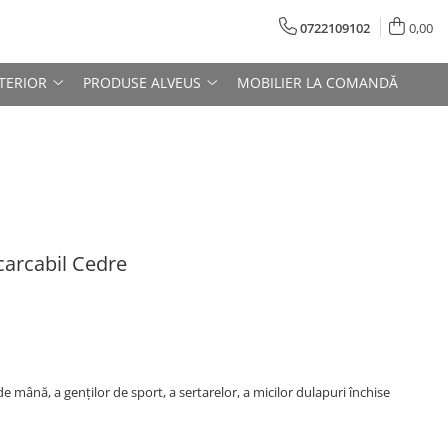
0722109102
0,00
TERIOR
PRODUSE ALVEUS
MOBILIER LA COMANDĂ
carcabil Cedre
 mână, a genților de sport, a sertarelor, a micilor dulapuri închise