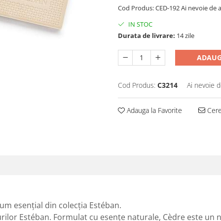
Cod Produs: CED-192 Ai nevoie de 
IN STOC
Durata de livrare:
14 zile
ADAUG
Cod Produs:
C3214
Ai nevoie d
Adauga la Favorite
Cere 
um esențial din colecția Estéban.
murilor Estéban. Formulat cu esențe naturale, Cèdre este un 