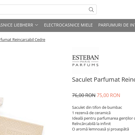
SNICE LIEBHERR
ELECTROCASNICE MIELE
PARFUMURI DE IN
rfumat Reincarcabil Cedre
Saculet Parfumat Rein
76,00 RON
75,00 RON
Saculet din tifon de bumbac
1 rezervă de ceramică
Ideală pentru parfumarea genților de
Reîncărcabilă la infinit
O aromă lemnoasă și proaspătă