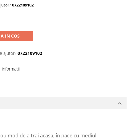
ajutor?
0722109102
A IN COS
e ajutor?
0722109102
informatii
nou mod de a trăi acasă, în pace cu mediul