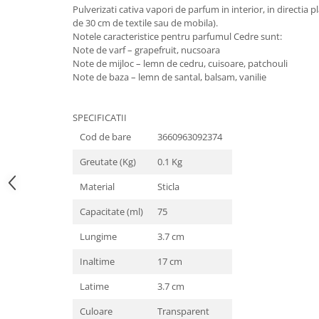
Pulverizati cativa vapori de parfum in interior, in directia p
de 30 cm de textile sau de mobila).
Notele caracteristice pentru parfumul Cedre sunt:
Note de varf – grapefruit, nucsoara
Note de mijloc – lemn de cedru, cuisoare, patchouli
Note de baza – lemn de santal, balsam, vanilie
SPECIFICATII
Cod de bare
3660963092374
Greutate (Kg)
0.1 Kg
Material
Sticla
Capacitate (ml)
75
Lungime
3.7 cm
Inaltime
17 cm
Latime
3.7 cm
Culoare
Transparent