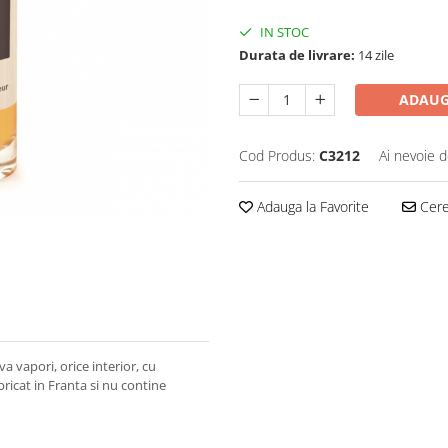
IN STOC
Durata de livrare:
14 zile
ADAUG
Cod Produs:
C3212
Ai nevoie d
Adauga la Favorite
Cere 
 vapori, orice interior, cu
icat in Franta si nu contine