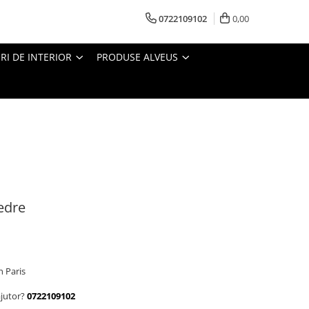
0722109102
0,00
I DE INTERIOR
PRODUSE ALVEUS
edre
n Paris
ajutor?
0722109102