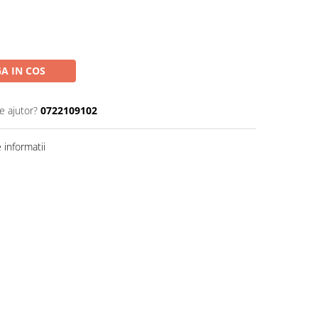
A IN COS
e ajutor?
0722109102
informatii