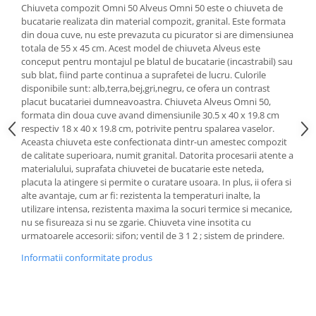
Chiuveta compozit Omni 50 Alveus Omni 50 este o chiuveta de
bucatarie realizata din material compozit, granital. Este formata
din doua cuve, nu este prevazuta cu picurator si are dimensiunea
totala de 55 x 45 cm. Acest model de chiuveta Alveus este
conceput pentru montajul pe blatul de bucatarie (incastrabil) sau
sub blat, fiind parte continua a suprafetei de lucru. Culorile
disponibile sunt: alb,terra,bej,gri,negru, ce ofera un contrast
placut bucatariei dumneavoastra. Chiuveta Alveus Omni 50,
formata din doua cuve avand dimensiunile 30.5 x 40 x 19.8 cm
respectiv 18 x 40 x 19.8 cm, potrivite pentru spalarea vaselor.
Aceasta chiuveta este confectionata dintr-un amestec compozit
de calitate superioara, numit granital. Datorita procesarii atente a
materialului, suprafata chiuvetei de bucatarie este neteda,
placuta la atingere si permite o curatare usoara. In plus, ii ofera si
alte avantaje, cum ar fi: rezistenta la temperaturi inalte, la
utilizare intensa, rezistenta maxima la socuri termice si mecanice,
nu se fisureaza si nu se zgarie. Chiuveta vine insotita cu
urmatoarele accesorii: sifon; ventil de 3 1 2 ; sistem de prindere.
Informatii conformitate produs