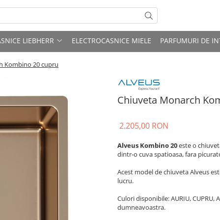
SNICE LIEBHERR
ELECTROCASNICE MIELE
PARFUMURI DE IN
h Kombino 20 cupru
Chiuveta Monarch Kom
2.205,00 RON
Alveus Kombino 20
este o chiuvet
dintr-o cuva spatioasa, fara picura
Acest model de chiuveta Alveus est
lucru.
Culori disponibile: AURIU, CUPRU, 
dumneavoastra.