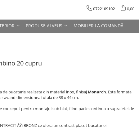
0722109102
0,00
TERIOR
PRODUSE ALVEUS
MOBILIER LA COMANDĂ
bino 20 cupru
a de bucatarie realizata din material inox, finisaj
Monarch
. Este formata
tor avand dimensiunea totala de 38 x 44 cm.
e conceput pentru montajul sub blat, fiind parte continua a suprafetei de
ANTRACIT ÅŸi BRONZ ce ofera un contrast placut bucatariei