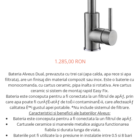
1.285,00 RON
Bateria Alveus Dual, prevazuta cu trei cai (apa calda, apa rece si apa
filtrata), are un finisaj din material compozit sau inox. Este o baterie cu
monocomanda, cu cartus ceramic, pipa inalta si rotativa. Are cartus
ceramic si sistem de montaj rapid Easy Fix.
Bateria este conceputa pentru a fi conectata la un filtrul de apÄƒ, prin
care apa poate fi curÄƒÈ›atÄƒ de toÈ›i contaminanÈ›ii, care afecteazÄƒ
calitatea È™i gustul apei potabile. *Nu include sistemul de filtrare.
Caracteristici si beneficii ale bateriilor Alveus:
Bateria este conceputa pentru a fi conectata la un filtrul de apÄƒ.
Cartusele ceramice si manerele metalice asigura functionarea
fiabila si durata lunga de viata.
Bateriile pot fi utilizate la o presiune in instalatie intre 0.5 si 8 bari