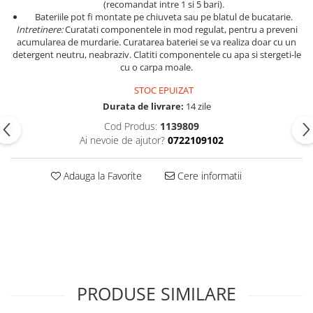
(recomandat intre 1 si 5 bari).
Bateriile pot fi montate pe chiuveta sau pe blatul de bucatarie.
Intretinere:
Curatati componentele in mod regulat, pentru a preveni
acumularea de murdarie. Curatarea bateriei se va realiza doar cu un
detergent neutru, neabraziv. Clatiti componentele cu apa si stergeti-le
cu o carpa moale.
STOC EPUIZAT
Durata de livrare:
14 zile
Cod Produs:
1139809
Ai nevoie de ajutor?
0722109102
Adauga la Favorite
Cere informatii
PRODUSE SIMILARE