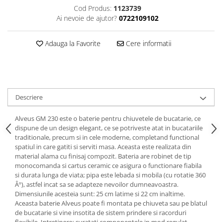
Cod Produs:
1123739
Ai nevoie de ajutor?
0722109102
Adauga la Favorite
Cere informatii
Descriere
Alveus GM 230 este o baterie pentru chiuvetele de bucatarie, ce
dispune de un design elegant, ce se potriveste atat in bucatariile
traditionale, precum si in cele moderne, completand functional
spatiul in care gatiti si serviti masa. Aceasta este realizata din
material alama cu finisaj compozit. Bateria are robinet de tip
monocomanda si cartus ceramic ce asigura o functionare fiabila
si durata lunga de viata; pipa este lebada si mobila (cu rotatie 360
Âº), astfel incat sa se adapteze nevoilor dumneavoastra.
Dimensiunile acesteia sunt: 25 cm latime si 22 cm inaltime.
Aceasta baterie Alveus poate fi montata pe chiuveta sau pe blatul
de bucatarie si vine insotita de sistem prindere si racorduri
flexibile. Intretinere: curatati componentele in mod regulat,