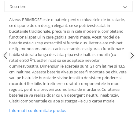
Descriere
Alveus PRIMROSE este o baterie pentru chiuvetele de bucatarie,
ce dispune de un design elegant, ce se potriveste atat in
bucatariile traditionale, precum si in cele moderne, completand
functional spatiul in care gatiti si serviti masa. Acest model de
baterie este cu cap extractibil si functie dus. Bateria are robinet
de tip monocomanda si cartus ceramic ce asigura o functionare
fiabila si durata lunga de viata; pipa este inalta si mobila (cu
rotatie 360 Âº), astfel incat sa se adapteze nevoilor
dumneavoastra. Dimensiunile acesteia sunt: 21 cm latime si 43.5
cm inaltime. Aceasta baterie Alveus poate fi montata pe chiuveta
sau pe blatul de bucatarie si vine insotita de sistem prindere si
racorduri flexibile. Intretinere: curatati componentele in mod
regulat, pentru a preveni acumularea de murdarie. Curatarea
bateriei se va realiza doar cu un detergent neutru, neabraziv.
Clatiti componentele cu apa si stergeti-le cu o carpa moale.
Informatii conformitate produs