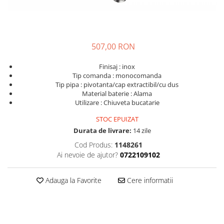
507,00 RON
Finisaj : inox
Tip comanda : monocomanda
Tip pipa : pivotanta/cap extractibil/cu dus
Material baterie : Alama
Utilizare : Chiuveta bucatarie
STOC EPUIZAT
Durata de livrare:
14 zile
Cod Produs:
1148261
Ai nevoie de ajutor?
0722109102
Adauga la Favorite
Cere informatii