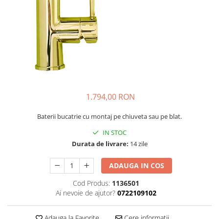
1.794,00 RON
Baterii bucatrie cu montaj pe chiuveta sau pe blat.
IN STOC
Durata de livrare:
14 zile
ADAUGA IN COS
Cod Produs:
1136501
Ai nevoie de ajutor?
0722109102
Adauga la Favorite
Cere informatii