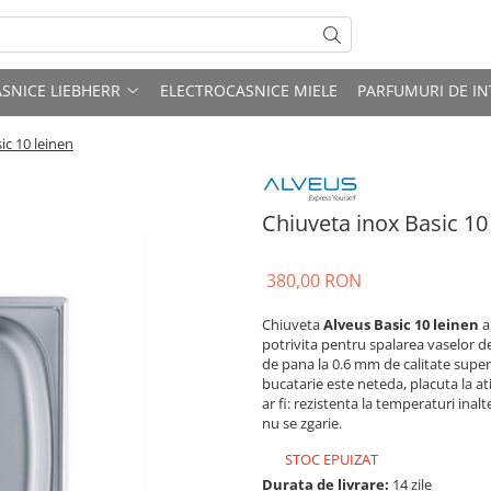
SNICE LIEBHERR
ELECTROCASNICE MIELE
PARFUMURI DE IN
ic 10 leinen
Chiuveta inox Basic 10
380,00 RON
Chiuveta
Alveus Basic 10 leinen
a
potrivita pentru spalarea vaselor d
de pana la 0.6 mm de calitate superi
bucatarie este neteda, placuta la ati
ar fi: rezistenta la temperaturi inal
nu se zgarie.
STOC EPUIZAT
Durata de livrare:
14 zile