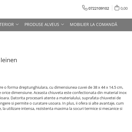
0722109102
0,00
TERIOR
PRODUSE ALVEUS
MOBILIER LA COMANDĂ
 leinen
re o forma dreptunghiulara, cu dimensiunea cuvei de 38 x 44 x 14.5 cm,
e orice dimensiune. Aceasta chiuveta este confectionata din material inox
oara. Datorita procesarii atente a materialului, suprafata chiuvetei de
ngere si permite o curatare usoara. In plus, ii ofera si alte avantaje, cum
te, la utilizare intensa, rezistenta maxima la socuri termice si mecanice si