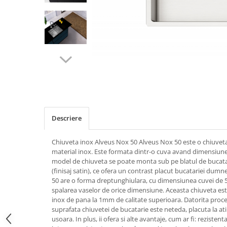
Descriere
Chiuveta inox Alveus Nox 50 Alveus Nox 50 este o chiuveta 
material inox. Este formata dintr-o cuva avand dimensiune
model de chiuveta se poate monta sub pe blatul de bucatar
(finisaj satin), ce ofera un contrast placut bucatariei du
50 are o forma dreptunghiulara, cu dimensiunea cuvei de 5
spalarea vaselor de orice dimensiune. Aceasta chiuveta est
inox de pana la 1mm de calitate superioara. Datorita proces
suprafata chiuvetei de bucatarie este neteda, placuta la at
usoara. In plus, ii ofera si alte avantaje, cum ar fi: rezistenta