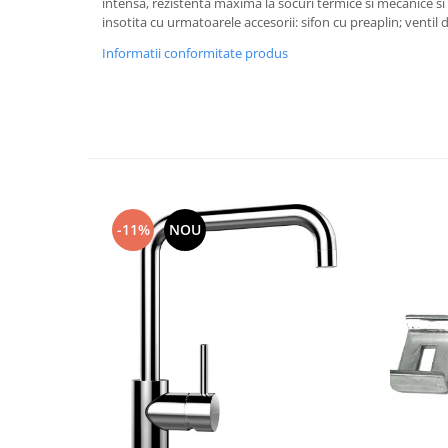
intensa, rezistenta maxima la socuri termice si mecanice si
insotita cu urmatoarele accesorii: sifon cu preaplin; ventil d
Informatii conformitate produs
-11%
NOU