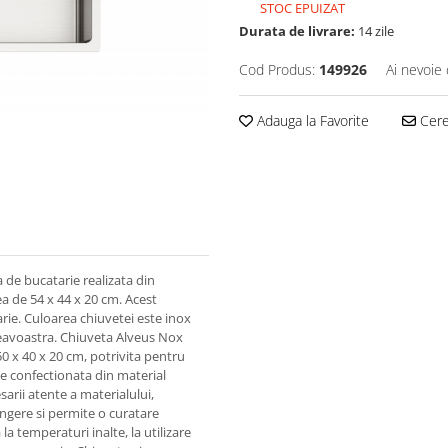
STOC EPUIZAT
Durata de livrare:
14 zile
Cod Produs:
149926
Ai nevoie 
Adauga la Favorite
Cere 
de bucatarie realizata din
a de 54 x 44 x 20 cm. Acest
ie. Culoarea chiuvetei este inox
mneavoastra. Chiuveta Alveus Nox
0 x 40 x 20 cm, potrivita pentru
e confectionata din material
arii atente a materialului,
ingere si permite o curatare
 la temperaturi inalte, la utilizare