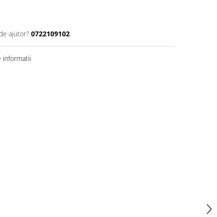
de ajutor?
0722109102
informatii