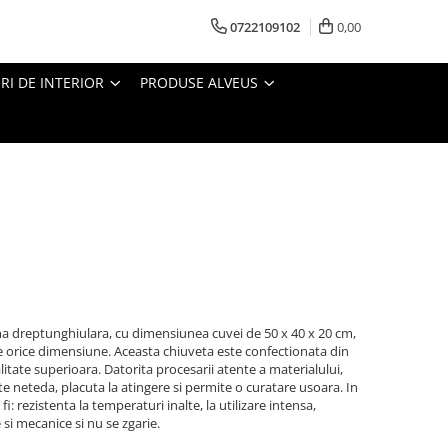
0722109102
0,00
I DE INTERIOR
PRODUSE ALVEUS
ma dreptunghiulara, cu dimensiunea cuvei de 50 x 40 x 20 cm,
e orice dimensiune. Aceasta chiuveta este confectionata din
itate superioara. Datorita procesarii atente a materialului,
e neteda, placuta la atingere si permite o curatare usoara. In
 fi: rezistenta la temperaturi inalte, la utilizare intensa,
si mecanice si nu se zgarie.