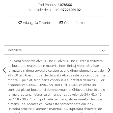
Cod Produs:
1078566
Ai nevoie de ajutor?
0722109102
Adauga la Favorite
Cere informatii
Descriere
Chiuveta Monarch Alveus Line 10 Alveus Line 10 este o chiuveta
de bucatarie realizata din material inox, finisaj Monarch . Este
formata din doua cuve si picurator avand dimensiunea totala de
98 x 50 cm. Acest model de chiuveta Alveus este conceput pentru
montajul pe blat, fiind parte continua a suprafetei de lucru. Culori
disponibile: AURIU, CUPRU, ANTRACIT si BRONZ ce ofera un
contrast placut bucatariei dumneavoastra. Chiuveta Line 10 are o
forma dreptunghiulara, cu dimensiunea cuvelor de 34 x 42 x 16
cm 14.8 x 30 x 7.5 cm, potrivite pentru spalarea vaselor de orice
dimensiune. Aceasta chiuveta este confectionata din inox.
Datorita procesarii atente a materialului, suprafata chiuvetei de