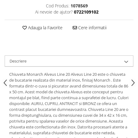
Cod Produs:
1078569
Ai nevoie de ajutor?
0722109102
Adauga la Favorite
Cere informatii
Descriere
Chiuveta Monarch Alveus Line 20 Alveus Line 20 este o chiuveta
de bucatarie realizata din material inox, finisaj Monarch . Este
formata dintr-o cuva si picurator avand dimensiunea totala de 86
x 50 cm. Acest model de chiuveta Alveus este conceput pentru
montajul pe blat, fiind parte continua a suprafetei de lucru. Culori
disponibile: AURIU, CUPRU, ANTRACIT si BRONZ ce ofera un
contrast placut bucatariei dumneavoastra. Chiuveta Line 20 are o
forma dreptunghiulara, cu dimensiunea cuvei de 34 x 42 x 16 cm,
potrivita pentru spalarea vaselor de orice dimensiune. Aceasta
chiuveta este confectionata din inox. Datorita procesarii atente a
materialului, suprafata chiuvetei de bucatarie este neteda,