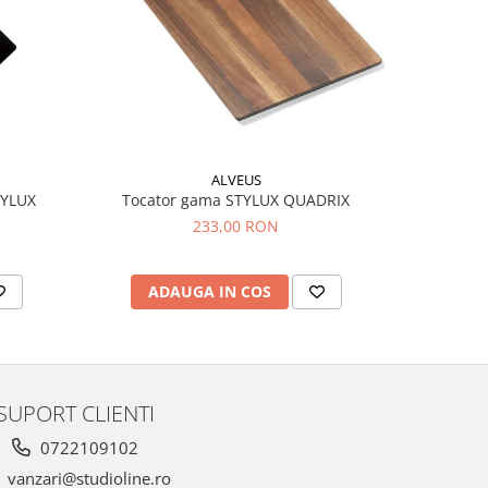
ALVEUS
TYLUX
Tocator gama STYLUX QUADRIX
233,00 RON
ADAUGA IN COS
AD
SUPORT CLIENTI
0722109102
vanzari@studioline.ro