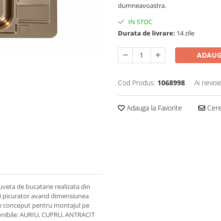
dumneavoastra.
IN STOC
Durata de livrare:
14 zile
ADAUG
Cod Produs:
1068998
Ai nevoi
Adauga la Favorite
Cere 
veta de bucatarie realizata din
 si picurator avand dimensiunea
te conceput pentru montajul pe
sponibile: AURIU, CUPRU, ANTRACIT