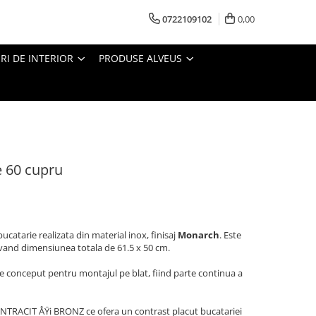
0722109102
0,00
I DE INTERIOR
PRODUSE ALVEUS
 60 cupru
ucatarie realizata din material inox, finisaj
Monarch
. Este
avand dimensiunea totala de 61.5 x 50 cm.
e conceput pentru montajul pe blat, fiind parte continua a
ANTRACIT ÅŸi BRONZ ce ofera un contrast placut bucatariei