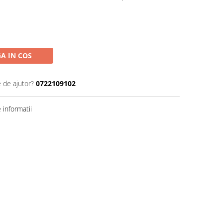
A IN COS
e de ajutor?
0722109102
informatii