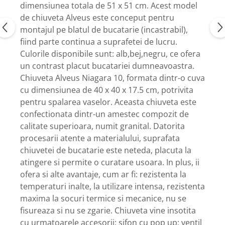
dimensiunea totala de 51 x 51 cm. Acest model
de chiuveta Alveus este conceput pentru
montajul pe blatul de bucatarie (incastrabil),
fiind parte continua a suprafetei de lucru.
Culorile disponibile sunt: alb,bej,negru, ce ofera
un contrast placut bucatariei dumneavoastra.
Chiuveta Alveus Niagara 10, formata dintr-o cuva
cu dimensiunea de 40 x 40 x 17.5 cm, potrivita
pentru spalarea vaselor. Aceasta chiuveta este
confectionata dintr-un amestec compozit de
calitate superioara, numit granital. Datorita
procesarii atente a materialului, suprafata
chiuvetei de bucatarie este neteda, placuta la
atingere si permite o curatare usoara. In plus, ii
ofera si alte avantaje, cum ar fi: rezistenta la
temperaturi inalte, la utilizare intensa, rezistenta
maxima la socuri termice si mecanice, nu se
fisureaza si nu se zgarie. Chiuveta vine insotita
cu urmatoarele accesorii: sifon cu pop up; ventil