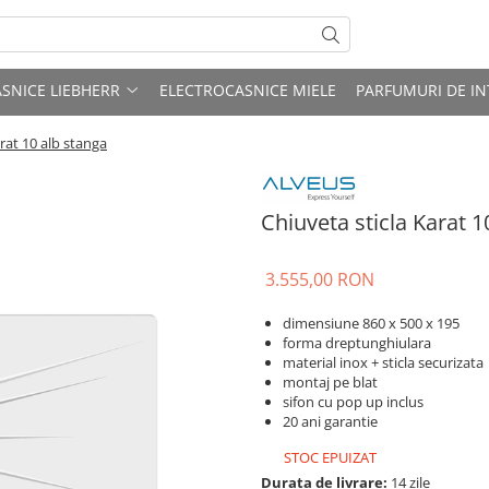
SNICE LIEBHERR
ELECTROCASNICE MIELE
PARFUMURI DE IN
rat 10 alb stanga
Chiuveta sticla Karat 1
3.555,00 RON
dimensiune 860 x 500 x 195
forma dreptunghiulara
material inox + sticla securizata
montaj pe blat
sifon cu pop up inclus
20 ani garantie
STOC EPUIZAT
Durata de livrare:
14 zile