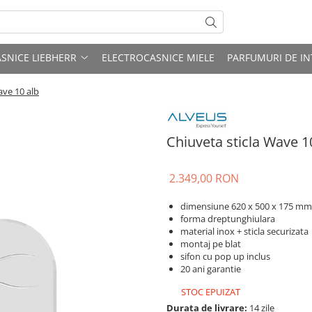
SNICE LIEBHERR
ELECTROCASNICE MIELE
PARFUMURI DE IN
ave 10 alb
Chiuveta sticla Wave 1
2.349,00 RON
dimensiune 620 x 500 x 175 mm
forma dreptunghiulara
material inox + sticla securizata
montaj pe blat
sifon cu pop up inclus
20 ani garantie
STOC EPUIZAT
Durata de livrare:
14 zile