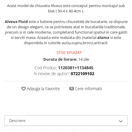
Acest model de chiuveta Alveus este conceput pentru montajul sub
blat ( 50.4 x 40.4cm ).
Alveus Fluid
este o baterie pentru chiuvetele de bucatarie, ce dispune
de un design elegant, ce se potriveste atat in bucatariile traditionale,
precum si in cele moderne, completand functional spatiul in care gatiti
si serviti masa. Aceasta este realizata din material
alama
si este
disponibila in culorile auriu,cupru,bronz,antracit.
STOC EPUIZAT
Durata de livrare:
14 zile
Cod Produs:
1120381+1134845
Ai nevoie de ajutor?
0722109102
Adauga la Favorite
Cere informatii
Descriere