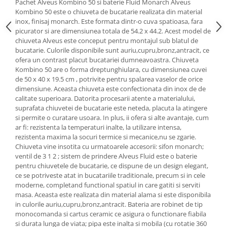
Pachet Alveus Kombino 50 si baterie Fluid Monarch Alveus
Kombino 50 este o chiuveta de bucatarie realizata din material
inox, finisaj monarch. Este formata dintr-o cuva spatioasa, fara
picurator si are dimensiunea totala de 54.2 x 44.2. Acest model de
chiuveta Alveus este conceput pentru montajul sub blatul de
bucatarie. Culorile disponibile sunt auriu,cupru,bronz,antracit, ce
ofera un contrast placut bucatariei dumneavoastra. Chiuveta
Kombino 50 are o forma dreptunghiulara, cu dimensiunea cuvei
de 50 x 40 x 19.5 cm , potrivite pentru spalarea vaselor de orice
dimensiune. Aceasta chiuveta este confectionata din inox de de
calitate superioara. Datorita procesarii atente a materialului,
suprafata chiuvetei de bucatarie este neteda, placuta la atingere
si permite o curatare usoara. In plus, ii ofera si alte avantaje, cum
ar fi: rezistenta la temperaturi inalte, la utilizare intensa,
rezistenta maxima la socuri termice si mecanice,nu se zgarie.
Chiuveta vine insotita cu urmatoarele accesorii: sifon monarch;
ventil de 3 1 2 ; sistem de prindere Alveus Fluid este o baterie
pentru chiuvetele de bucatarie, ce dispune de un design elegant,
ce se potriveste atat in bucatariile traditionale, precum si in cele
moderne, completand functional spatiul in care gatiti si serviti
masa. Aceasta este realizata din material alama si este disponibila
in culorile auriu,cupru,bronz,antracit. Bateria are robinet de tip
monocomanda si cartus ceramic ce asigura o functionare fiabila
si durata lunga de viata; pipa este inalta si mobila (cu rotatie 360