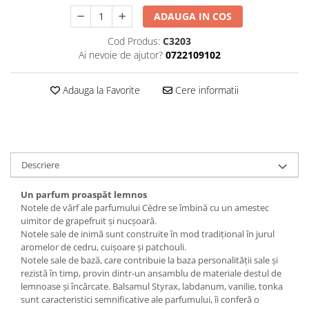
ADAUGA IN COS
Cod Produs:
C3203
Ai nevoie de ajutor?
0722109102
Adauga la Favorite
Cere informatii
Descriere
Un parfum proaspăt lemnos
Notele de vârf ale parfumului Cèdre se îmbină cu un amestec
uimitor de grapefruit și nucșoară.
Notele sale de inimă sunt construite în mod tradițional în jurul
aromelor de cedru, cuișoare și patchouli.
Notele sale de bază, care contribuie la baza personalității sale și
rezistă în timp, provin dintr-un ansamblu de materiale destul de
lemnoase și încărcate. Balsamul Styrax, labdanum, vanilie, tonka
sunt caracteristici semnificative ale parfumului, îi conferă o