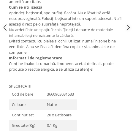
anumită unicitate.
Cum se utilizează
Aprindeți bețisorul, apoi suflați flacăra. Nu o lăsați să ardă
nesupravegheată. Folosiți bețisorul într-un suport adecvat. Nu îl
așezați direct pe o suprafață neprotejată.
Nu ardeți într-un spațiu închis. Țineți-l departe de materiale
inflamabile și nerezistente la căldură.
Evitați contactul cu pielea și ochii. Utilizați numai în zone bine
ventilate. A nu se lăsa la îndemâna copiilor și a animalelor de
companie.
Informații de reglementare
Conține linalool, cumarină, limonene, acetat de linalil, poate
produce o reacție alergică, a se utiliza cu atenție!
SPECIFICATII
Cod de bare
3660963031533
Culoare
Natur
Continut set
20 x Betisoare
Greutate (Kg)
0.1 Kg