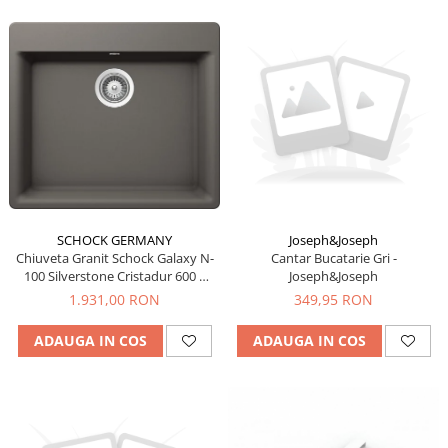
SCHOCK GERMANY
Joseph&Joseph
Chiuveta Granit Schock Galaxy N-
Cantar Bucatarie Gri -
100 Silverstone Cristadur 600 x
Joseph&Joseph
530 mm
1.931,00 RON
349,95 RON
ADAUGA IN COS
ADAUGA IN COS