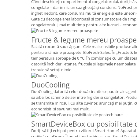
Când deschideţi compartimentul congelatorului, doriţi să
congelate – dar în niciun caz gheaţă şi condens. NoFrost p
îngheţ nedorit, care consumă multă energie şi este uneori
Gata cu decongelarea laborioasă şi consumatoare de timp
congelatorului, mai mult timp pentru alte lucruri – economi
Fructe & legume mereu proaspe
Salată crocantă sau căpşuni: Cele mai sensibile produse ali
pentru a rămâne proaspete: BioFresh-Safes. În „Fructe & 
temperatura aproape de 0 °C. În combinaţie cu umiditatea
datorită închiderii etanşe, fructele şi legumele neambalate
trebuie să setaţi nimic.
DuoCooling
DuoCooling datorită celor două circuite separate ale agentu
să aibă loc schimb de aer intre frigider si congelator. Prod
se transmite mirosul. Cu alte cuvinte: aruncaţi mai puţin, 
economisiţi şi savuraţi mai mult.
SmartDeviceBox cu posibilitate 
Doriţi să fiţi echipat pentru viitorul Smart Home? Aparat
sprijină cu plăcere: Îl puteţi postechipa cu un SmartDevice