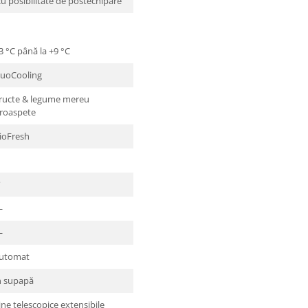
cu posibilitate de postechipare
3 °C până la +9 °C
uoCooling
ructe & legume mereu
roaspete
ioFresh
✔
—
—
utomat
n supapă
ine telescopice extensibile