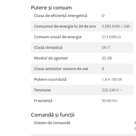
Putere şi consum
Clasa de eficienţă energetică
D
Consumul de energie în 24 de ore
0,583 kWh / 24h
Consum anual de energie
213 kWh/a
Clasă climatică
SN-T
Nivelul de zgomot
35 dB
Clasa emisiilor sonore de aer
B
Putere racordată
1,4 A 183 W
Tensiune
220-240 V ~
Frecvenţă
50-60 Hz
Comandă şi funcţii
Sistem de comandă
t