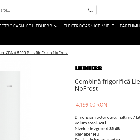
ECTROCASNICE LIEBHERR
ELECTROCASNICE MIELE
PARFUMUR
herr CBNd 5223 Plus BioFresh NoFrost
Combină frigorifică L
NoFrost
4.199,00 RON
Dimensiuni exterioare: înălțime / l
Volum total
320 l
Nivelul de zgomot
35 dB
IceMaker
Nu
Soluţie de legare la reţea