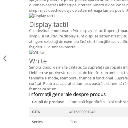
dumneavoastră Liebherr pe internet. SmartDeviceBox se po
simpli şi vă deschide deja de astăzi întreaga lume a posibilită
Display tactil
Cu adevărat emoţionant: Prin display-ul tactil operaţi ap
simplu şi intuitiv. Pe display sunt dispuse sistematizat vizu
atingere selectaţi de exemplu fără efort funcţiile sau verif
frigiderului dumneavoastră.
White
Simplu, clasic, de înaltă calitate: Cu suprafaţa sa vopsită în
Liebherr se potriveşte deosebit de bine într-un ambient t
tendinţe şi mode, atemporal, frumos şi funcţional. Suprafa
curăţat. Pentru ca aparatul dumneavoastră Liebherr să răm
frumos ca acum
Informaţii generale despre produs
Grupă de produse
Combină frigorifică cu BioFresh şi
GTIN
4016803091240
Series
Plus