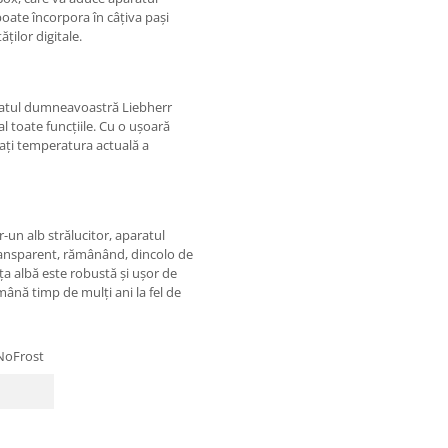
ate încorpora în câţiva paşi
ţilor digitale.
aratul dumneavoastră Liebherr
al toate funcţiile. Cu o uşoară
icaţi temperatura actuală a
tr-un alb strălucitor, aparatul
ransparent, rămânând, dincolo de
ţa albă este robustă şi uşor de
ână timp de mulţi ani la fel de
 NoFrost