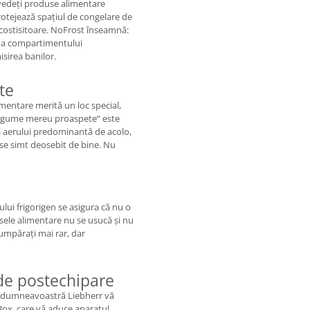
 vedeţi produse alimentare
rotejează spaţiul de congelare de
 costisitoare. NoFrost înseamnă:
 a compartimentului
sirea banilor.
te
mentare merită un loc special,
legume mereu proaspete“ este
 aerului predominantă de acolo,
 se simt deosebit de bine. Nu
lui frigorigen se asigura că nu o
usele alimentare nu se usucă şi nu
cumpăraţi mai rar, dar
de postechipare
ul dumneavoastră Liebherr vă
Box, care vă aduce aparatul