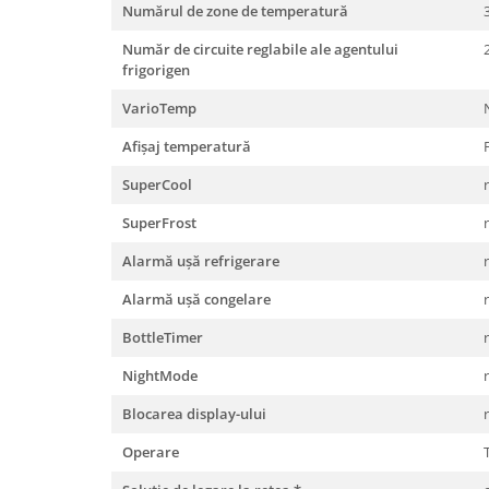
Numărul de zone de temperatură
Număr de circuite reglabile ale agentului
frigorigen
VarioTemp
Afişaj temperatură
SuperCool
SuperFrost
Alarmă uşă refrigerare
Alarmă uşă congelare
BottleTimer
NightMode
Blocarea display-ului
Operare