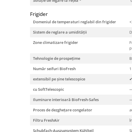
Soluţie de legare la reţea
*
Frigider
Domeniul de temperaturi reglabil din frigider
+
Sistem de reglare a umidităţii
D
Zone climatizare frigider
F
p
Tehnologie de prospeţime
B
Număr seifuri BioFresh
1
extensibil pe şine telescopice
cu SoftTelescopic
Iluminare interioară BioFresh-Safes
Proces de dezgheţare congelator
a
Filtru FreshAir
î
Schubfach-Auszugsystem Kühlteil
Ş