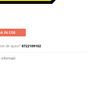
A IN COS
voie de ajutor?
0722109102
informatii