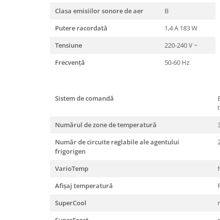
Clasa emisiilor sonore de aer
B
Putere racordată
1,4 A 183 W
Tensiune
220-240 V ~
Frecvenţă
50-60 Hz
Sistem de comandă
t
Numărul de zone de temperatură
Număr de circuite reglabile ale agentului
frigorigen
VarioTemp
Afişaj temperatură
SuperCool
SuperFrost