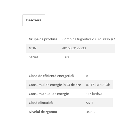
Descriere
Grupă de produse
Combină frigorifică cu BioFresh şi
GTIN
4016803129233
Series
Plus
Clasa de eficienţă energetică
A
Consumul de energie în 24 de ore
0,317 kWh / 24h
Consum anual de energie
116 kWh/a
Clasă climatică
SN-T
Nivelul de zgomot
34 dB