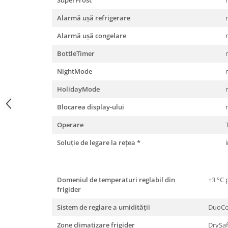
Alarmă uşă refrigerare
Alarmă uşă congelare
BottleTimer
NightMode
HolidayMode
Blocarea display-ului
Operare
Soluţie de legare la reţea
*
Domeniul de temperaturi reglabil din
+3 °C 
frigider
Sistem de reglare a umidităţii
DuoCo
Zone climatizare frigider
DrySaf