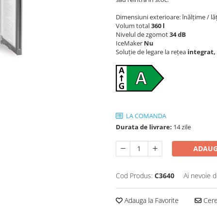
Dimensiuni exterioare: înălțime / 
Volum total
360 l
Nivelul de zgomot
34 dB
IceMaker
Nu
Soluţie de legare la reţea
integrat,
LA COMANDA
Durata de livrare:
14 zile
ADAUG
Cod Produs:
C3640
Ai nevoie d
Adauga la Favorite
Cere 