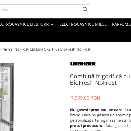
ECTROCASNICE LIEBHERR
ELECTROCASNICE MIELE
PARFUMUR
ioFresh şi NoFrost CBNsda 572i Plus BioFresh NoFrost
Combină frigorifică cu
BioFresh NoFrost
7.999,00 RON
Nu gasesti produsul pe care il c
brand. Daca nu gasesti un anumit p
personalizata, te rugam sa ne scrii 
pretul produsului!
Adauga acest pr
sau reintra in stoc.