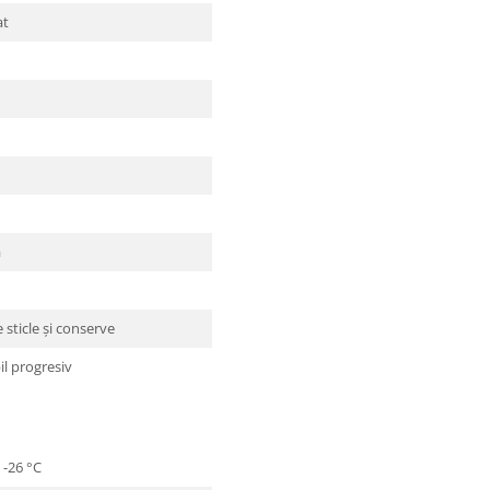
at
ă
 sticle și conserve
il progresiv
 -26 °C