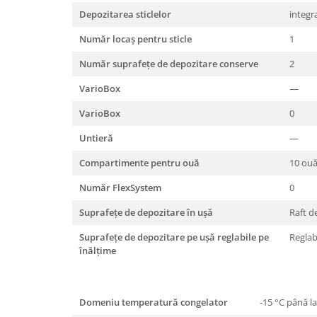
Depozitarea sticlelor
integr
Număr locaş pentru sticle
1
Număr suprafeţe de depozitare conserve
2
VarioBox
—
VarioBox
0
Untieră
—
Compartimente pentru ouă
10 ou
Număr FlexSystem
0
Suprafeţe de depozitare în uşă
Raft de
Suprafeţe de depozitare pe uşă reglabile pe
Reglab
înălţime
Domeniu temperatură congelator
-15 °C până la