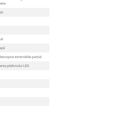
pete
sh
at
apă
elescopice extensibile parţial
area plafonului LED