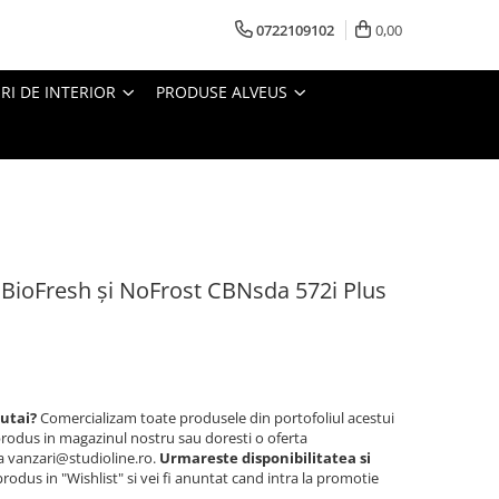
0722109102
0,00
I DE INTERIOR
PRODUSE ALVEUS
 BioFresh şi NoFrost CBNsda 572i Plus
autai?
Comercializam toate produsele din portofoliul acestui
rodus in magazinul nostru sau doresti o oferta
la vanzari@studioline.ro.
Urmareste disponibilitatea si
odus in "Wishlist" si vei fi anuntat cand intra la promotie