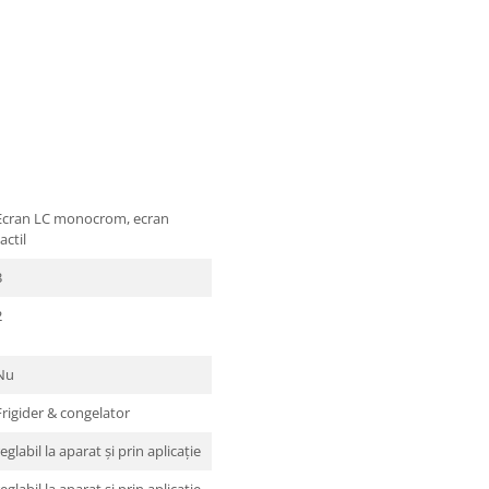
Ecran LC monocrom, ecran
actil
3
2
Nu
Frigider & congelator
reglabil la aparat şi prin aplicaţie
reglabil la aparat şi prin aplicaţie