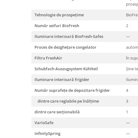
proas
Tehnologie de prospeţime
BioFre
Număr seifuri BioFresh
2
Iluminare interioară BioFresh-Safes
—
Proces de dezgheţare congelator
autom
Filtru FreshAir
în sup
Schubfach-Auszugsystem Kühlteil
Şine t
Iluminare interioară frigider
Ilumin
Număr suprafeţe de depozitare frigider
4
dintre care reglabile pe înălţime
3
dintre care secţionabilă
1
VarioSafe
—
InfinitySpring
—