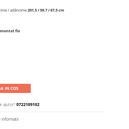
lățime / adâncime
201,5 / 59,7 / 67,5 cm
 montat fix
A IN COS
e ajutor?
0722109102
informatii