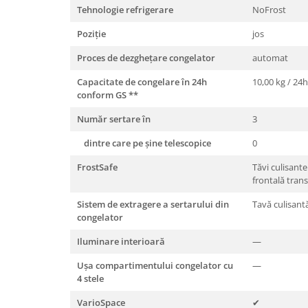
Tehnologie refrigerare
NoFrost
Poziţie
jos
Proces de dezgheţare congelator
automat
Capacitate de congelare în 24h
10,00 kg / 24h
conform GS
**
Număr sertare în
3
dintre care pe şine telescopice
0
FrostSafe
Tăvi culisant
frontală tran
Sistem de extragere a sertarului din
Tavă culisantă
congelator
Iluminare interioară
—
Uşa compartimentului congelator cu
—
4 stele
VarioSpace
✔