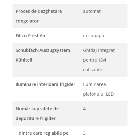
Proces de dezgheţare
automat
congelator
Filtru FreshAir
în supapă
Schubfach-Auszugsystem
Ghidaj integrat
Kühlteil
pentru tăvi
culisante
Iluminare interioară frigider
Iluminarea
plafonului LED
Număr suprafeţe de
4
depozitare frigider
dintre care reglabile pe
3