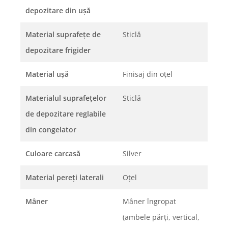
depozitare din uşă
Material suprafeţe de
Sticlă
depozitare frigider
Material uşă
Finisaj din oțel
Materialul suprafeţelor
Sticlă
de depozitare reglabile
din congelator
Culoare carcasă
Silver
Material pereţi laterali
Oţel
Mâner
Mâner îngropat
(ambele părți, vertical,