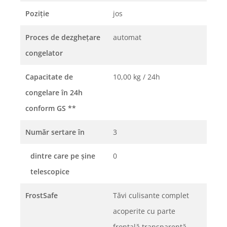
Poziţie
jos
Proces de dezgheţare
automat
congelator
Capacitate de
10,00 kg / 24h
congelare în 24h
conform GS
**
Număr sertare în
3
dintre care pe şine
0
telescopice
FrostSafe
Tăvi culisante complet
acoperite cu parte
frontală transparentă