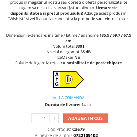
produs in magazinul nostru sau doresti o oferta personalizata, te
rugam sa ne scrii la vanzari@studioline.ro.
Urmareste
disponibilitatea si pretul produsului!
Adauga acest produs in
"Wishlist" si vei fi anuntat cand intra la promotie sau reintra in stoc.
Dimensiuni exterioare: înălțime / lățime / adâncime
185,5 / 59,7 / 67,5
cm
Volum total
330 l
Nivelul de zgomot
35 dB
IceMaker
Nu
Soluţie de legare la reţea
cu posibilitate de postechipare
LA COMANDA
Durata de livrare:
14 zile
ADAUGA IN COS
Cod Produs:
C3679
Ai nevoie de ajutor?
0722109102