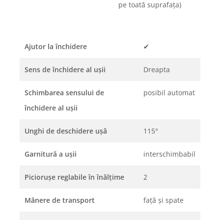
pe toată suprafața)
Ajutor la închidere
✔
Sens de închidere al uşii
Dreapta
Schimbarea sensului de
posibil automat
închidere al uşii
Unghi de deschidere uşă
115°
Garnitură a uşii
interschimbabil
Picioruşe reglabile în înălţime
2
Mânere de transport
faţă şi spate