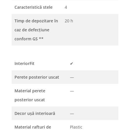
Caracteristică stele
4
Timp de depozitare în
20 h
caz de defecțiune
conform GS
**
InteriorFit
✔
Perete posterior uscat
—
Material perete
—
posterior uscat
Decor uşă interioară
—
Material rafturi de
Plastic