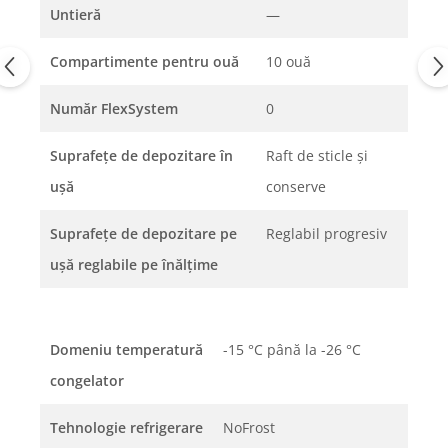
Untieră
—
Compartimente pentru ouă
10 ouă
Număr FlexSystem
0
Suprafeţe de depozitare în
Raft de sticle și
uşă
conserve
Suprafeţe de depozitare pe
Reglabil progresiv
uşă reglabile pe înălţime
Domeniu temperatură
-15 °C până la -26 °C
congelator
Tehnologie refrigerare
NoFrost