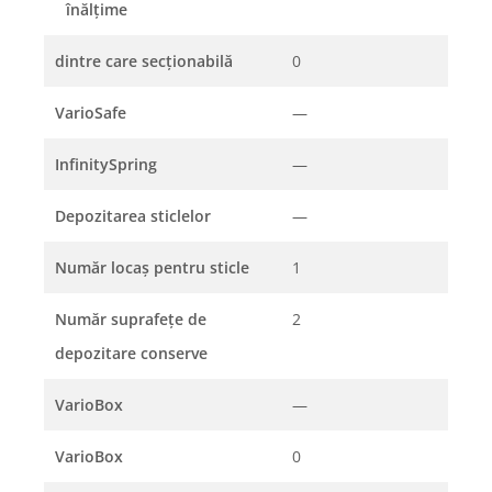
înălţime
dintre care secţionabilă
0
VarioSafe
—
InfinitySpring
—
Depozitarea sticlelor
—
Număr locaş pentru sticle
1
Număr suprafeţe de
2
depozitare conserve
VarioBox
—
VarioBox
0